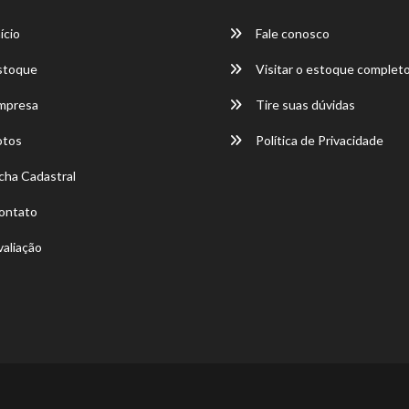
ício
Fale conosco
stoque
Visitar o estoque complet
mpresa
Tire suas dúvidas
otos
Política de Privacidade
cha Cadastral
ontato
aliação