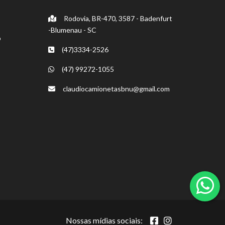
Rodovia, BR-470, 3587 - Badenfurt
-Blumenau - SC
o
(47)3334-2526
(47) 99272-1055
claudiocamionetasbnu@gmail.com
Nossas mídias sociais: