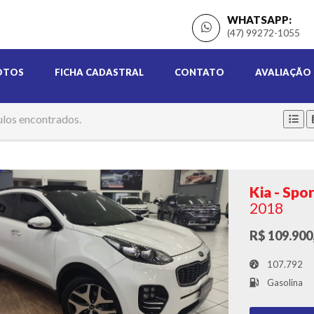
WHATSAPP:
(47) 99272-1055
OTOS
FICHA CADASTRAL
CONTATO
AVALIAÇÃO
ulos encontrados.
Kia - Spo
2018
R$ 109.900
107.792
Gasolina